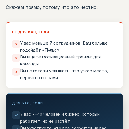
Скажем прямо, потому что это честно.
НЕ ДЛЯ ВАС, ЕСЛИ
У вас меньше 7 сотрудников. Вам больше
×
подойдёт «Пульс»
Вы ищете мотивационный тренинг для
×
команды
Вы не готовы услышать, что узкое место,
×
вероятно вы сами
ДЛЯ ВАС, ЕСЛИ
У вас 7–40 человек и бизнес, который
✓
работает, но не растёт
Вы чувствуете, что всё держится на вас,
✓